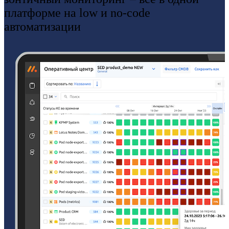
платформе на low и no-code
автоматизации